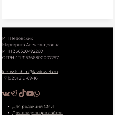
ИП Ледовских
Маргарита Александровна
ИНН 366320492260
ОГРНИП 315366800007297
ledovskikh.m@lawinweb.ru
+7 (920) 219-69-16
Для редакций СМИ
Для владельцев сайтов