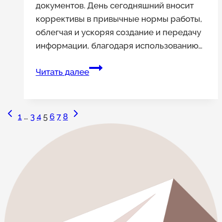
документов. День сегодняшний вносит
коррективы в привычные нормы работы,
облегчая и ускоряя создание и передачу
информации, благодаря использованию…
Электронная
Читать далее
отчетность
и
документооборот
Предыдущая
Следующая
Навигация
1
…
3
4
5
6
7
8
могут
страница
страница
сэкономить
по
время
страницам
для
предпринимателей