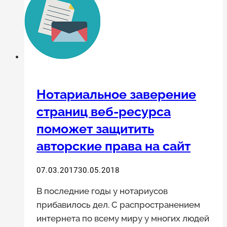
чести
и
достоинства
публичного
лица
Нотариальное заверение
страниц веб-ресурса
поможет защитить
авторские права на сайт
07.03.2017
30.05.2018
В последние годы у нотариусов
прибавилось дел. С распространением
интернета по всему миру у многих людей