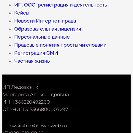
ИП, ООО: регистрация и деятельность
Кейсы
Новости Интернет-права
Образовательная лицензия
Персональные данные
Правовые понятия простыми словами
Регистрация СМИ
Частная жизнь
ИП Ледовских
Маргарита Александровна
ИНН 366320492260
ОГРНИП 315366800007297
ledovskikh.m@lawinweb.ru