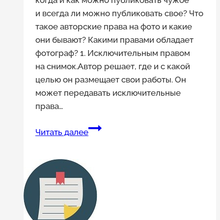
когда и как можно публиковать чужое
и всегда ли можно публиковать свое? Что
такое авторские права на фото и какие
они бывают? Какими правами обладает
фотограф? 1. Исключительным правом
на снимок.Автор решает, где и с какой
целью он размещает свои работы. Он
может передавать исключительные
права…
Использование
Читать далее
фотографий
в интернете:
когда
можно,
а когда
нельзя