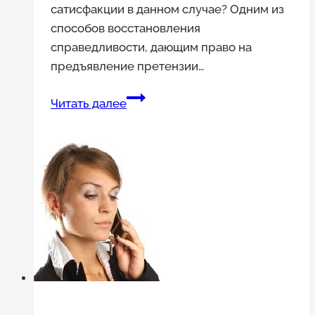
сатисфакции в данном случае? Одним из
способов восстановления
справедливости, дающим право на
предъявление претензии…
Кто
Читать далее
прав
и
виноват
и
что
такое
право
на
ответ?