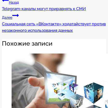
Навигация
Назад
Telegram-каналы могут приравнять к СМИ
по
Далее
записям
Социальная сеть «ВКонтакте» ходатайствует против
незаконного использования данных
Похожие записи