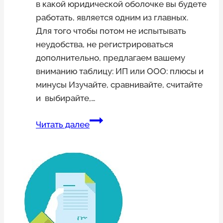
в какой юридической оболочке вы будете
работать, является одним из главных.
Для того чтобы потом не испытывать
неудобства, не регистрироваться
дополнительно, предлагаем вашему
вниманию таблицу: ИП или ООО: плюсы и
минусы Изучайте, сравнивайте, считайте
и выбирайте,…
ИП
Читать далее
или
ООО
для
бизнеса
и
работы
в