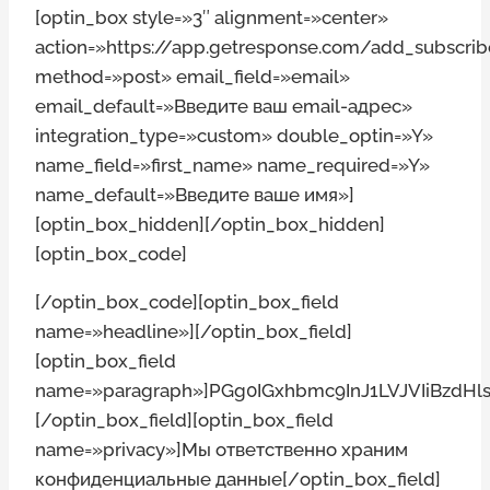
[optin_box style=»3″ alignment=»center»
action=»https://app.getresponse.com/add_subscrib
method=»post» email_field=»email»
email_default=»Введите ваш email-адрес»
integration_type=»custom» double_optin=»Y»
name_field=»first_name» name_required=»Y»
name_default=»Введите ваше имя»]
[optin_box_hidden]
[/optin_box_hidden]
[optin_box_code]
[/optin_box_code][optin_box_field
name=»headline»][/optin_box_field]
[optin_box_field
name=»paragraph»]PGg0IGxhbmc9InJ1LVJVIiB
[/optin_box_field][optin_box_field
name=»privacy»]Мы ответственно храним
конфиденциальные данные[/optin_box_field]