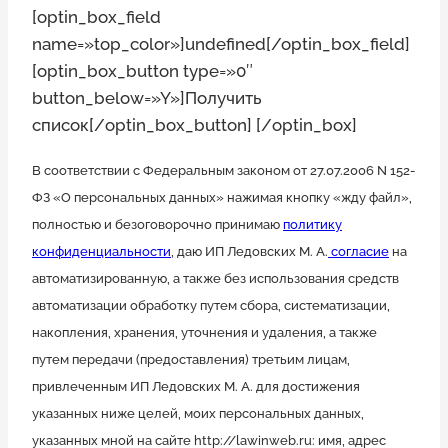
[optin_box_field
name=»top_color»]undefined[/optin_box_field]
[optin_box_button type=»0″
button_below=»Y»]Получить
список[/optin_box_button] [/optin_box]
В соответствии с Федеральным законом от 27.07.2006 N 152-
ФЗ «О персональных данных» нажимая кнопку «жду файл»,
полностью и безоговорочно принимаю
политику
конфиденциальности
, даю ИП Ледовских М. А.
согласие
на
автоматизированную, а также без использования средств
автоматизации обработку путем сбора, систематизации,
накопления, хранения, уточнения и удаления, а также
путем передачи (предоставления) третьим лицам,
привлеченным ИП Ледовских М. А. для достижения
указанных ниже целей, моих персональных данных,
указанных мной на сайте http://lawinweb.ru: имя, адрес