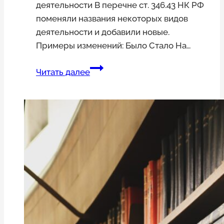
деятельности В перечне ст. 346.43 НК РФ
поменяли названия некоторых видов
деятельности и добавили новые.
Примеры изменений: Было Стало На…
Изменения
Читать далее
в
патентной
системе
налогообложения
с
2021
года:
новые
виды
деятельности
и