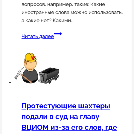
вопросов, например, такие: Какие
иностранные слова можно использовать,
а какие нет? Какими…
Запрет
Читать далее
иностранных
слов:
будет
или
нет,
и
кого
он
Протестующие шахтеры
коснется
подали в суд на главу
ВЦИОМ из-за его слов, где