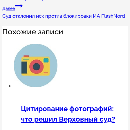
записям
Далее
Суд отклонил иск против блокировки ИА FlashNord
Похожие записи
Цитирование фотографий:
что решил Верховный суд?