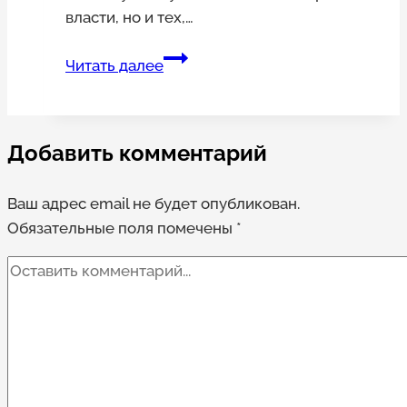
власти, но и тех,…
Протестующие
Читать далее
шахтеры
подали
в
Добавить комментарий
суд
на
Ваш адрес email не будет опубликован.
главу
Обязательные поля помечены
ВЦИОМ
*
из-
за
его
слов,
где
он
приравнял