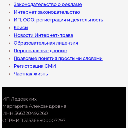
Законодательство о рекламе
Интернет законодательство
ИП, ООО: регистрация и деятельность
Кейсы
Новости Интернет-права
Образовательная лицензия
Персональные данные
Правовые понятия простыми словами
Регистрация СМИ
Частная жизнь
ИП Ледовских
Маргарита Александровна
ИНН 366320492260
ОГРНИП 315366800007297