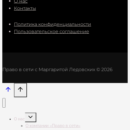
О нас
Контакты
Политика конфиденциальности
Пользовательское соглашение
Право в сети с Маргаритой Ледовских © 2026
Переключить
О нас
дочернее
меню
О компании «Право в сети»