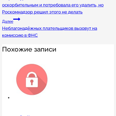
по
оскорбительным и потребовала его удалить, но
записям
Роскомнадзор решил этого не делать
Далее
Неблагонадёжных плательщиков вызовут на
комиссию в ФНС
Похожие записи