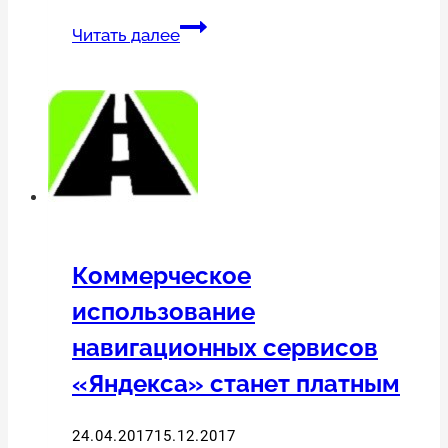
Напоминание
Читать далее
от
Роскомнадзора
для
тех,
кто
обрабатывает
персональные
данные
Коммерческое
использование
навигационных сервисов
«Яндекса» станет платным
24.04.2017
15.12.2017