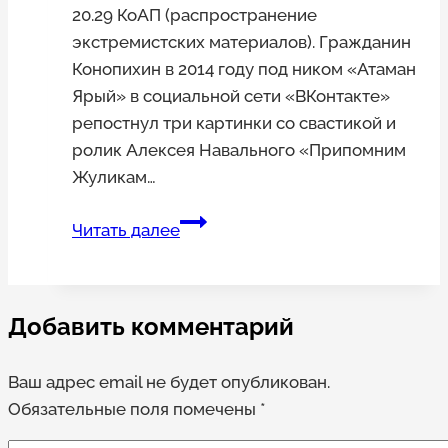
20.29 КоАП (распространение
экстремистских материалов). Гражданин
Конопихин в 2014 году под ником «Атаман
Ярый» в социальной сети «ВКонтакте»
репостнул три картинки со свастикой и
ролик Алексея Навального «Припомним
Жуликам…
Жителя
Читать далее
Барнаула
повторно
оштрафовали
Добавить комментарий
за
картинки
Ваш адрес email не будет опубликован.
и
Обязательные поля помечены
видео
*
в