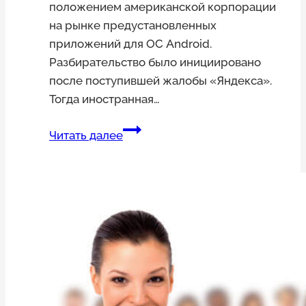
положением американской корпорации
на рынке предустановленных
приложений для ОС Android.
Разбирательство было инициировано
после поступившей жалобы «Яндекса».
Тогда иностранная…
ФАС
Читать далее
прибегнет
к
«сюрпризам»
в
отношении
Google