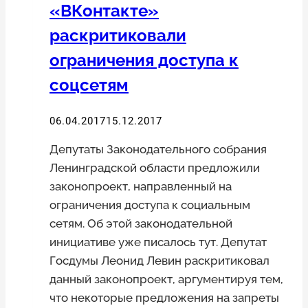
«ВКонтакте»
может
помешать
раскритиковали
российским
ограничения доступа к
ведомствам
соцсетям
требовать
персональные
данные
06.04.2017
15.12.2017
Депутаты Законодательного собрания
Ленинградской области предложили
законопроект, направленный на
ограничения доступа к социальным
сетям. Об этой законодательной
инициативе уже писалось тут. Депутат
Госдумы Леонид Левин раскритиковал
данный законопроект, аргументируя тем,
что некоторые предложения на запреты