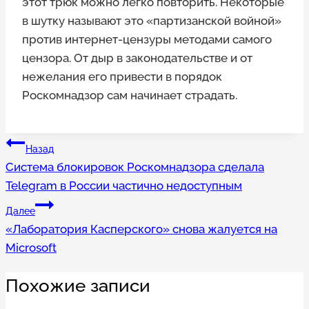
этот трюк можно легко повторить. Некоторые
в шутку называют это «партизанской войной»
против интернет-цензуры методами самого
цензора. От дыр в законодательстве и от
нежелания его привести в порядок
Роскомнадзор сам начинает страдать.
Навигация
Назад
Система блокировок Роскомнадзора сделала
по
Telegram в России частично недоступным
записям
Далее
«Лаборатория Касперского» снова жалуется на
Microsoft
Похожие записи