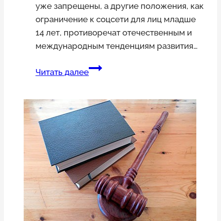
уже запрещены, а другие положения, как
ограничение к соцсети для лиц младше
14 лет, противоречат отечественным и
международным тенденциям развития…
Депутат
Читать далее
Госдумы
и
«ВКонтакте»
раскритиковали
ограничения
доступа
к
соцсетям