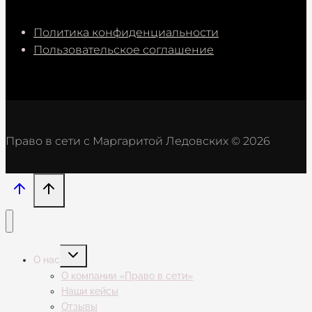
Политика конфиденциальности
Пользовательское соглашение
Право в сети с Маргаритой Ледовских © 2026
Переключить
О нас
дочернее
меню
О компании «Право в сети»
Наши кейсы
Отзывы