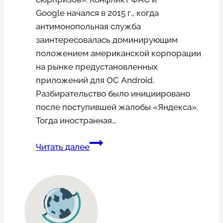
Google начался в 2015 г., когда
антимонопольная служба
заинтересовалась доминирующим
положением американской корпорации
на рынке предустановленных
приложений для ОС Android.
Разбирательство было инициировано
после поступившей жалобы «Яндекса».
Тогда иностранная…
ФАС
Читать далее
прибегнет
к
«сюрпризам»
в
отношении
Google