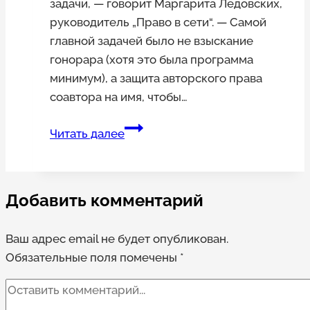
задачи, — говорит Маргарита Ледовских,
руководитель „Право в сети“. — Самой
главной задачей было не взыскание
гонорара (хотя это была программа
минимум), а защита авторского права
соавтора на имя, чтобы…
Издательство
Читать далее
обязали
выплатить
гонорар
Добавить комментарий
переводчику
и
Ваш адрес email не будет опубликован.
указать
Обязательные поля помечены
его
*
имя
в