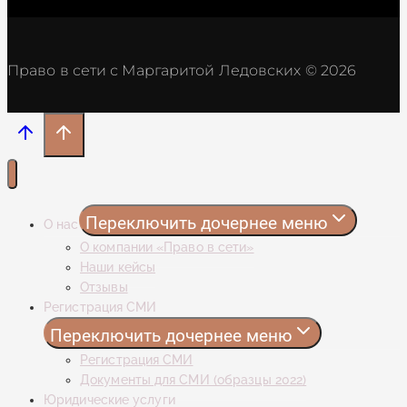
Право в сети с Маргаритой Ледовских © 2026
Переключить дочернее меню
О нас
О компании «Право в сети»
Наши кейсы
Отзывы
Регистрация СМИ
Переключить дочернее меню
Регистрация СМИ
Документы для СМИ (образцы 2022)
Юридические услуги