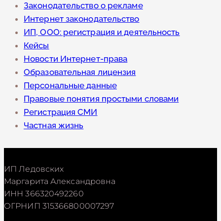
Законодательство о рекламе
Интернет законодательство
ИП, ООО: регистрация и деятельность
Кейсы
Новости Интернет-права
Образовательная лицензия
Персональные данные
Правовые понятия простыми словами
Регистрация СМИ
Частная жизнь
ИП Ледовских
Маргарита Александровна
ИНН 366320492260
ОГРНИП 315366800007297