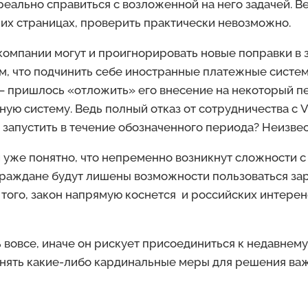
еально справиться с возложенной на него задачей. В
 их страницах, проверить практически невозможно.
компании могут и проигнорировать новые поправки в 
м, что подчинить себе иностранные платежные системы
 — пришлось «отложить» его внесение на некоторый пе
ую систему. Ведь полный отказ от сотрудничества с V
и запустить в течение обозначенного периода? Неизвес
 и уже понятно, что непременно возникнут сложности 
е граждане будут лишены возможности пользоваться з
того, закон напрямую коснется и российских интере
ь вовсе, иначе он рискует присоединиться к недавнему
инять какие-либо кардинальные меры для решения важ