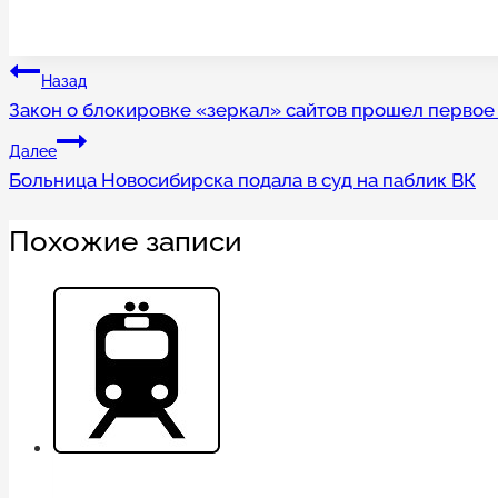
Навигация
Назад
Закон о блокировке «зеркал» сайтов прошел первое
по
Далее
записям
Больница Новосибирска подала в суд на паблик ВК
Похожие записи