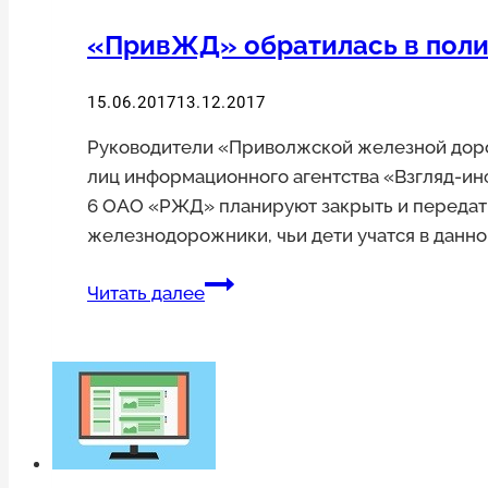
«ПривЖД» обратилась в поли
15.06.2017
13.12.2017
Руководители «Приволжской железной доро
лиц информационного агентства «Взгляд-инф
6 ОАО «РЖД» планируют закрыть и передать
железнодорожники, чьи дети учатся в данно
«ПривЖД»
Читать далее
обратилась
в
полицию
на
ИА
«Взгляд-