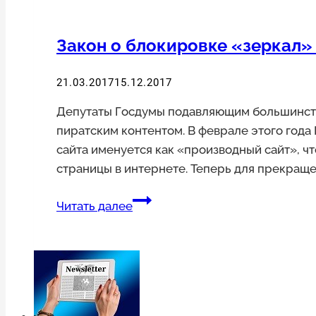
инфо»
Закон о блокировке «зеркал»
21.03.2017
15.12.2017
Депутаты Госдумы подавляющим большинств
пиратским контентом. В феврале этого года 
сайта именуется как «производный сайт», ч
страницы в интернете. Теперь для прекращ
Закон
Читать далее
о
блокировке
«зеркал»
сайтов
прошел
первое